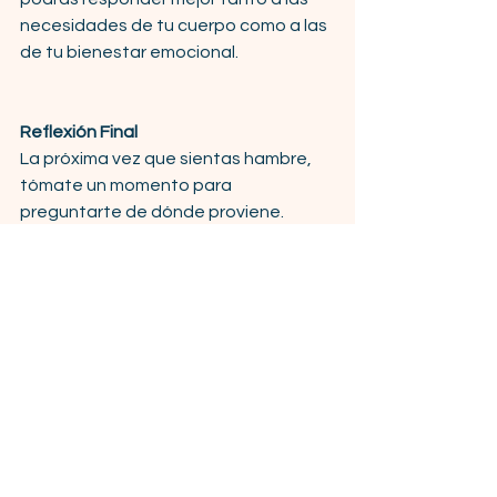
necesidades de tu cuerpo como a las 
de tu bienestar emocional.
Reflexión Final
La próxima vez que sientas hambre, 
tómate un momento para 
preguntarte de dónde proviene.
El hambre física pide nutrición.
El hambre emocional pide consuelo.
Aprender a reconocer la diferencia 
puede ayudarte a construir hábitos 
más saludables y una relación más 
equilibrada con la comida. 