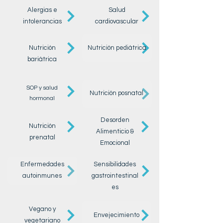
Alergias e
Salud
intolerancias
cardiovascular
Nutrición
Nutrición pediátrica
bariátrica
SOP y salud
Nutrición posnatal
hormonal
Desorden
Nutrición
Alimenticio &
prenatal
Emocional
Enfermedades
Sensibilidades
autoinmunes
gastrointestinal
es
Vegano y
Envejecimiento
vegetariano