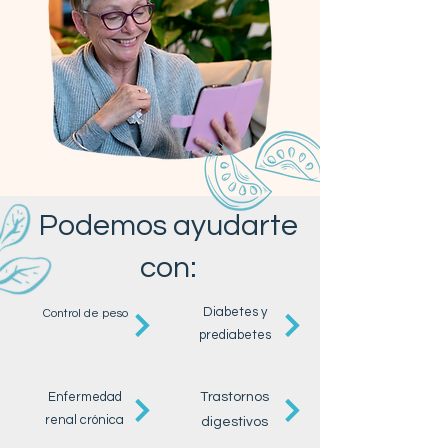
Podemos ayudarte
con:
Diabetes y
Control de peso
prediabetes
Enfermedad
Trastornos
renal crónica
digestivos