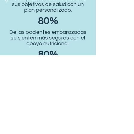
sus objetivos de salud con un
plan personalizado.
80%
De las pacientes embarazadas
se sienten más seguras con el
apoyo nutricional.
80%
Una nutrición adecuada puede
reducir el riesgo de
enfermedades cardíacas.
75%
Ve el progreso en sus hábitos
alimenticios con un dietista.
¿Estás listo para