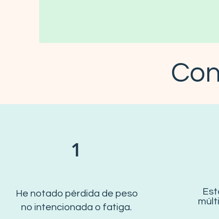
Cons
1
Est
He notado pérdida de peso
múlt
no intencionada o fatiga.