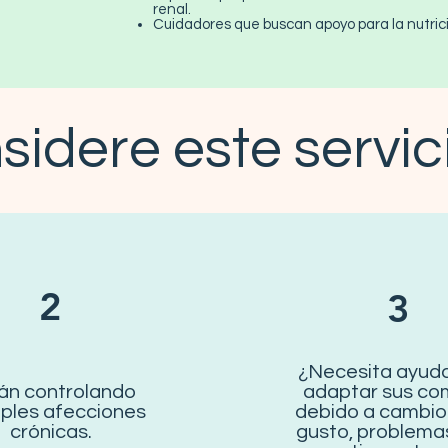
renal.
Cuidadores que buscan apoyo para la nutrici
idere este servici
2
3
¿Necesita ayud
án controlando
adaptar sus co
iples afecciones
debido a cambios
crónicas.
gusto, problema