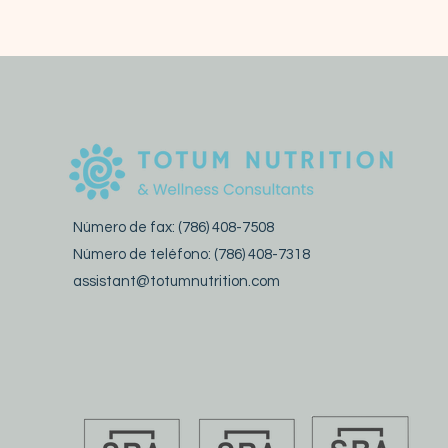
Número de fax: (786) 408-7508
Número de teléfono: (786) 408-7318
assistant@totumnutrition.com