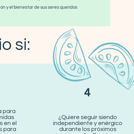
ón y el bienestar de sus seres queridos
o si:
4
a para
midas
¿Quiere seguir siendo
 en el
independiente y enérgico
s para
durante los próximos