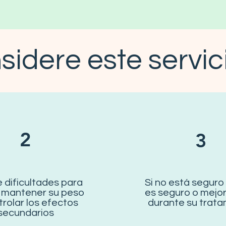
idere este servici
2
3
e dificultades para
Si no está seguro
 mantener su peso
es seguro o mejo
trolar los efectos
durante su trata
secundarios