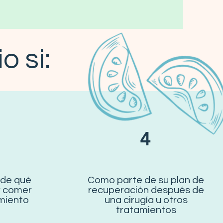
o si:
4
 de qué
Como parte de su plan de
r comer
recuperación después de
miento
una cirugía u otros
tratamientos